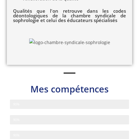
Qualités que l'on retrouve dans les codes
déontologiques de la chambre syndicale de
sophrologie et celui des éducateurs spécialisés
Mes compétences
Accompagnement de publics variés
90%
Conception, mise en oeuvre et animation d'un projet
90%
Travail en partenariat et en réseau
90%