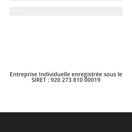
Démarche sophrologique en évolution constante
85%
Entreprise Individuelle enregistrée sous le
SIRET : 920 273 810 00019