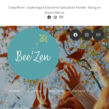
Cindy Morel - Sophrologue Educatrice Spécialisée Famille - Bourg en
Bresse Mâcon
Accueil
A propos
Mes outils
Services