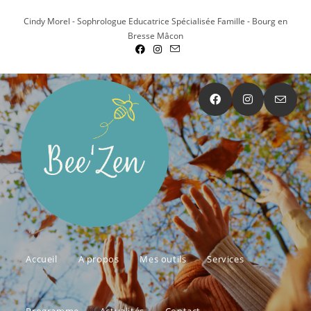
Cindy Morel - Sophrologue Educatrice Spécialisée Famille - Bourg en
Bresse Mâcon
Accueil
A propos
Mes outils
Services