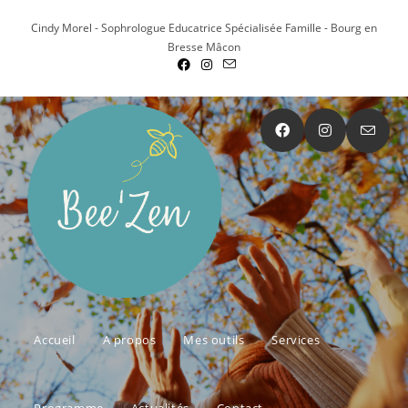
Cindy Morel - Sophrologue Educatrice Spécialisée Famille - Bourg en
Bresse Mâcon
Accueil
A propos
Mes outils
Services